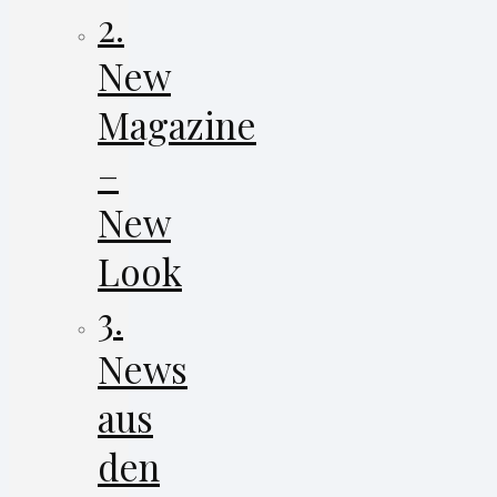
2.
New
Magazine
–
New
Look
3.
News
aus
den