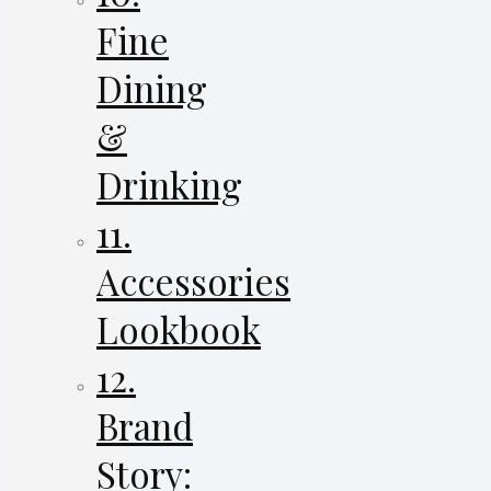
Fine
Dining
&
Drinking
11.
Accessories
Lookbook
12.
Brand
Story: