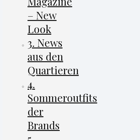
Magazine
– New
Look
3. News
aus den
Quartieren
4.
Sommeroutfits
der
Brands
5.