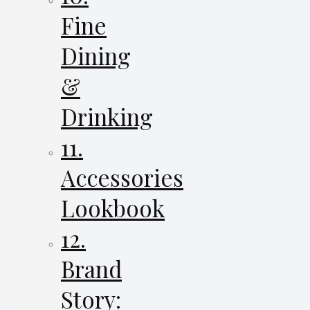
Fine
Dining
&
Drinking
11.
Accessories
Lookbook
12.
Brand
Story: