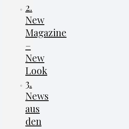
2.
New
Magazine
–
New
Look
3.
News
aus
den